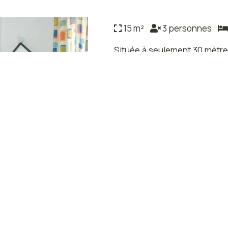
15 m²
3 personnes
Située à seulement 30 mètre
connexion Wi-Fi gratuite e
télévision et un réfrigérateur.
Aménagements
Téléphone
Climatisation
Balcon
Réfrigérateur
Toilettes
Salle de bain privée
Baignoire ou douche
Télévision à écran plat