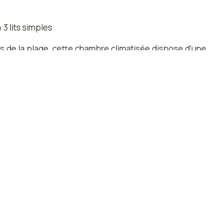
3 lits simples
s de la plage, cette chambre climatisée dispose d'une
t d'un balcon meublé. Elle comprend également une
Carrelage/sol en marbre
Bouilloire électrique
Penderie
Serviettes
Barrières de sécurité pour bébé
Savons pour le corps
Oreiller sans plumes
Clé d'accès