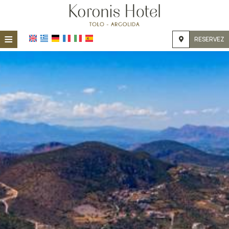
≡
RESERVEZ
ACCUEIL
EMPLACEMENT
HÉBERGEMENT
INSTALLATIONS
GALERIE DE PHOTOS
DEMANDE
CONTACT