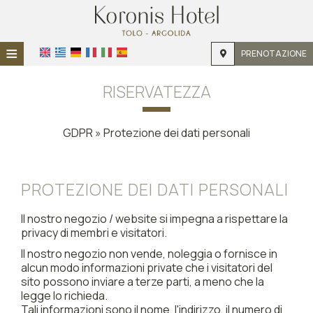
≡
PRENOTAZIONE
HOME
RISERVATEZZA
POSIZIONE
GDPR » Protezione dei dati personali
ALLOGGIO
STRUTTURE
PROTEZIONE DEI DATI PERSONALI
GALLERIA FOTOGRAFICA
Il nostro negozio / website si impegna a rispettare la
RICHIESTA
privacy di membri e visitatori.
CONTATTI
Il nostro negozio non vende, noleggia o fornisce in
alcun modo informazioni private che i visitatori del
sito possono inviare a terze parti, a meno che la
legge lo richieda.
Tali informazioni sono il nome, l'indirizzo, il numero di